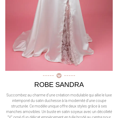
ROBE SANDRA
Succombez au charme d’une création modulable qui allie le luxe
intemporel du satin duchesse à la modernité d’une coupe
structurée. Ce modèle unique offre deux styles grâce à ses
manches amovibles. Un buste en satin soyeux avec un décolleté
“V” orné d’un délicat empiècement en tulle brodé au centre pour