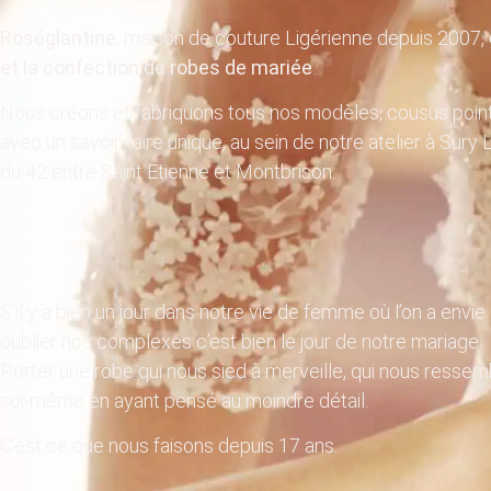
Roséglantine
, maison de couture Ligérienne depuis 2007, e
et la confection de robes de mariée
.
Nous créons et fabriquons tous nos modèles, cousus point 
avec un savoir-faire unique, au sein de notre atelier à Sur
du 42 entre Saint Etienne et Montbrison.
S’il y a bien un jour dans notre vie de femme où l’on a envie 
oublier nos complexes c’est bien le jour de notre mariage.
Porter une robe qui nous sied à merveille, qui nous ressemb
soi-même en ayant pensé au moindre détail.
C’est ce que nous faisons depuis 17 ans.