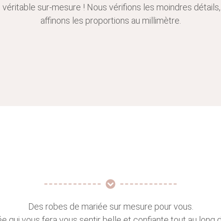
 véritable sur-mesure ! Nous vérifions les moindres détails
affinons les proportions au millimètre.
Des robes de mariée sur mesure pour vous.
 qui vous fera vous sentir belle et confiante tout au long de