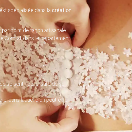
st spécialisée dans la
création
par point de façon artisanale
y Le Comtal, dans le département
de se sentir belle, sûre de soi,
le, dans laquelle on peut-être